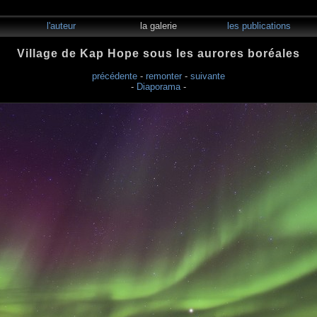
l'auteur
la galerie
les publications
Village de Kap Hope sous les aurores boréales
précédente
-
remonter
-
suivante
-
Diaporama
-